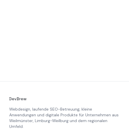
SFK Seilzüge
Weblösung + SEO Retainer · B2B Industrie
B2B INDUSTRIEZULIEFERUNG
+71 % mehr Klicks und +45 % mehr Impressionen –
einen Monat nach Launch.
DevBrew
Webdesign, laufende SEO-Betreuung, kleine
Anwendungen und digitale Produkte für Unternehmen aus
Weilmünster, Limburg-Weilburg und dem regionalen
Umfeld.